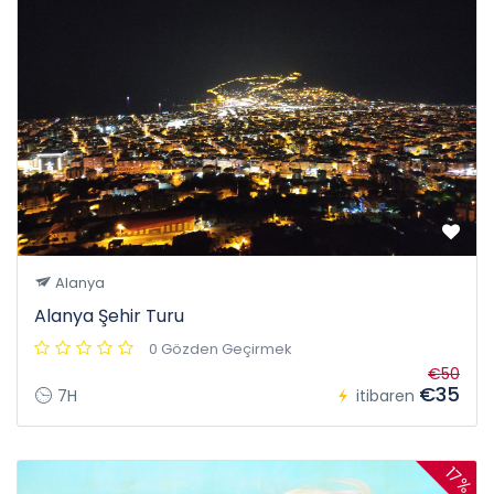
Alanya
Alanya Şehir Turu
0 Gözden Geçirmek
€50
€35
7H
itibaren
17%