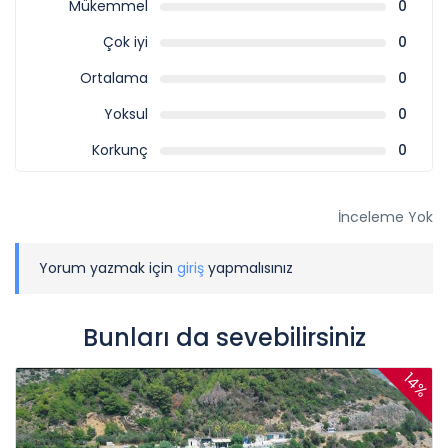
Mükemmel
0
Çok iyi
0
Ortalama
0
Yoksul
0
Korkunç
0
İnceleme Yok
Yorum yazmak için
giriş
yapmalısınız
Bunları da sevebilirsiniz
14%