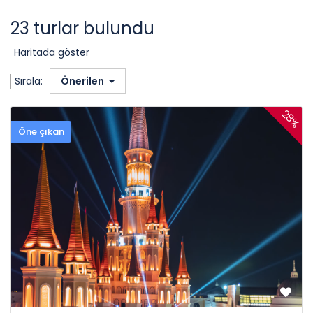
23 turlar bulundu
Haritada göster
Sırala:
Önerilen
28%
Öne çıkan