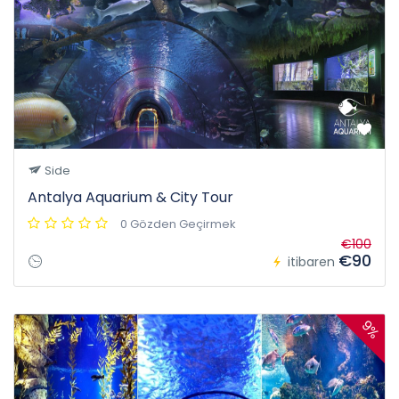
Side
Antalya Aquarium & City Tour
0 Gözden Geçirmek
€100
€90
itibaren
9%