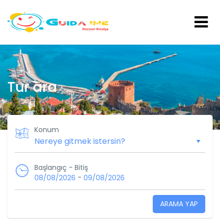
Tur ara
Konum
Başlangıç ​​- Bitiş
-
08/08/2026
09/08/2026
ARAMA YAP