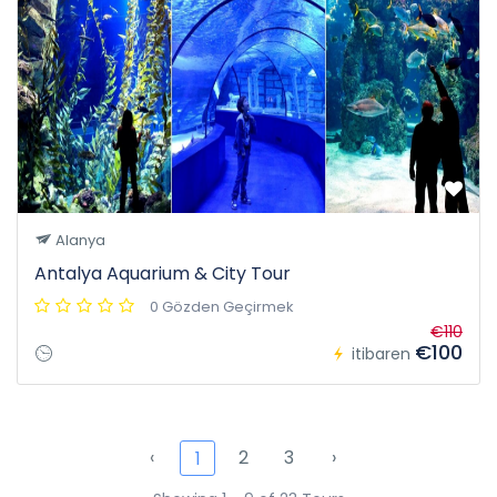
Alanya
Antalya Aquarium & City Tour
0 Gözden Geçirmek
€110
€100
itibaren
‹
2
3
›
1