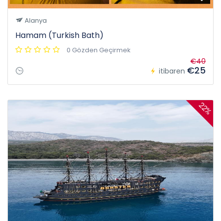
Alanya
Hamam (Turkish Bath)
0 Gözden Geçirmek
€40
€25
itibaren
22%