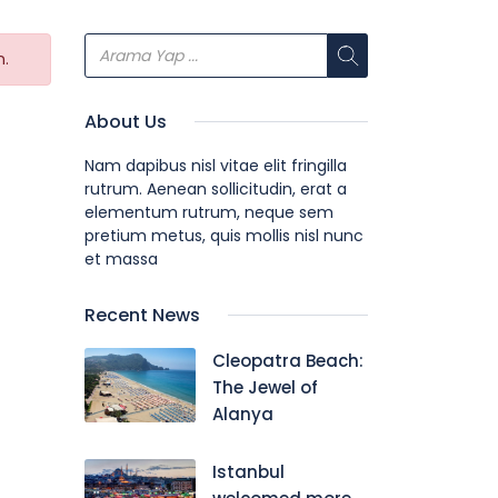
n.
About Us
Nam dapibus nisl vitae elit fringilla
rutrum. Aenean sollicitudin, erat a
elementum rutrum, neque sem
pretium metus, quis mollis nisl nunc
et massa
Recent News
Cleopatra Beach:
The Jewel of
Alanya
Istanbul