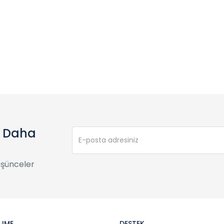
e Daha
üşünceler
 IME
DESTEK