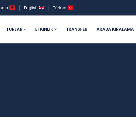
hqip
English
Türkçe
TURLAR
ETKINLIK
TRANSFER
ARABA KIRALAMA