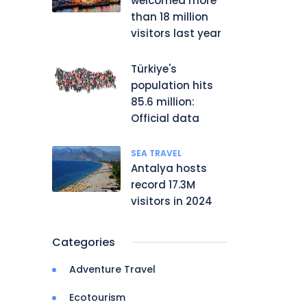
welcomed more
than 18 million
visitors last year
Türkiye's
population hits
85.6 million:
Official data
SEA TRAVEL
Antalya hosts
record 17.3M
visitors in 2024
Categories
Adventure Travel
Ecotourism