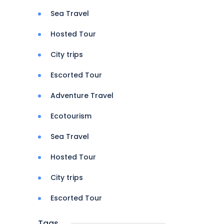
Sea Travel
Hosted Tour
City trips
Escorted Tour
Adventure Travel
Ecotourism
Sea Travel
Hosted Tour
City trips
Escorted Tour
Tags