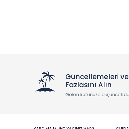
Güncellemeleri v
Fazlasını Alın
Gelen kutunuza düşünceli d
YARDIMA MI İHTİYACINIZ VAR?
GUIDA