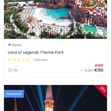
Belek
Land of Legends Theme Park
0 Review
€100
€90
7H
from
28%
Featured