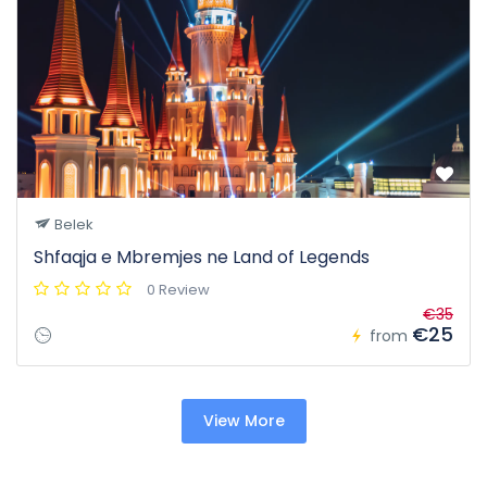
Belek
Shfaqja e Mbremjes ne Land of Legends
0 Review
€35
€25
from
View More